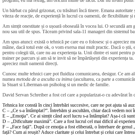
program, eu mă retrag, am oricum multe de făcut. Dar nu m-am putut a
Un bărbat cu părul grizonat, cu trăsături încă tinere. Emana autoritate și
viteza de reacție, de experiență în lucrul cu oamenii, de flexibilitate și 
Am simțit onestitate și o ușoară oboseală în vocea lui. O secundă am gân
nou sau util de spus. Tăceam privind sala-11 manageri din sistemul bancar
Am spus atunci: există o tehnică pe care eu o folosesc și o apreciez m
mâine, dacă totul este ok, o vom exersa mai mult practic. Dacă o știi, eș
pentru colegii tăi, care nu au experiența ta. Unii dintre ei sunt pentru
trainer pe parcurs și am să te invit să ne împărtășești din experiența ta
apreciez mult oamenii direcți.
Cunosc multe tehnici care pot fluidiza comunicarea, desigur. Ce am a
numea
metoda de a asculta cu inima
(ascultarea, ca parte a comunicări
la Stuart si Liberman-un psiholog si un medic de familie.
David Servan Schreiber a fost cel care a popularizat-o cu adevărat în 
Tehnica lor constă în cinci întrebări succesive, care ne pot ajuta să 
C – „Ce s-a întâmplat?”. Întrebăm și ascultăm, chiar dacă vedem noi în
E – „Emoţia”. Ce ai simțit când acel lucru s-a întâmplat? Așa-i că sunt
D – „Dificultate maximă”. Care a fost lucrul cel mai dificil al experien
F – „Face faţă”. După ce emoţia a fost eliberată, o întrebare de genul „
față? Cum ai reușit? Aduce claritate și celui întrebat și celui care între