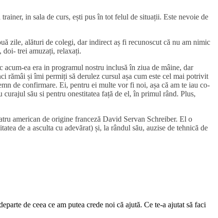
ainer, in sala de curs, ești pus în tot felul de situații. Este nevoie de
uă zile, alături de colegi, dar indirect aș fi recunoscut că nu am nimic
 doi- trei amuzați, relaxați.
sc acum-ea era in programul nostru inclusă în ziua de mâine, dar
nci rămâi și îmi permiți să derulez cursul așa cum este cel mai potrivit
emn de confirmare. Ei, pentru ei multe vor fi noi, așa că am te iau co-
 curajul său si pentru onestitatea față de el, în primul rând. Plus,
atru american de origine franceză David Servan Schreiber. El o
tatea de a asculta cu adevărat) și, la rândul său, auzise de tehnică de
departe de ceea ce am putea crede noi că ajută. Ce te-a ajutat să faci