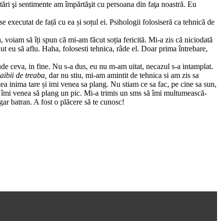
tări şi sentimente am împărtăşit cu persoana din faţa noastră. Eu
 executat de față cu ea și soțul ei. Psihologii folosiseră ca tehnică de
voiam să îți spun că mi-am făcut soția fericită. Mi-a zis că niciodată
t eu să aflu. Haha, folosesti tehnica, râde el. Doar prima întrebare,
aude ceva, in fine. Nu s-a dus, eu nu m-am uitat, necazul s-a intamplat.
naibii de treaba,
dar nu stiu, mi-am amintit de tehnica si am zis sa
ea inima tare și imi venea sa plang. Nu stiam ce sa fac, pe cine sa sun,
al, îmi venea să plang un pic. Mi-a trimis un sms să îmi multumească-
ar batran. A fost o plăcere să te cunosc!