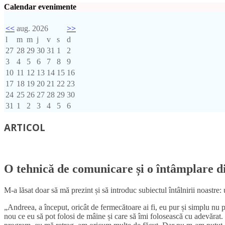
Calendar evenimente
<<
aug. 2026
>>
l
m
m
j
v
s
d
27
28
29
30
31
1
2
3
4
5
6
7
8
9
10
11
12
13
14
15
16
17
18
19
20
21
22
23
24
25
26
27
28
29
30
31
1
2
3
4
5
6
ARTICOL
O tehnică de comunicare și o întâmplare di
M-a lăsat doar să mă prezint și să introduc subiectul întâlnirii noastr
„Andreea, a început, oricât de fermecătoare ai fi, eu pur și simplu nu pot
nou ce eu să pot folosi de mâine și care să îmi folosească cu adevărat.