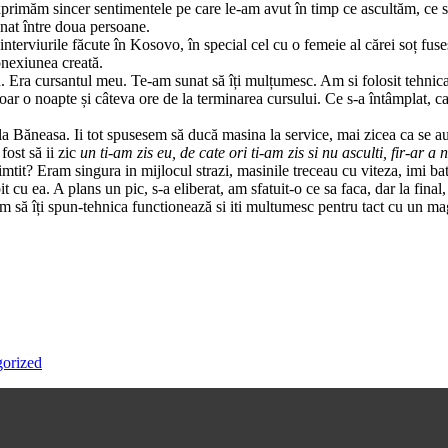
 exprimăm sincer sentimentele pe care le-am avut în timp ce ascultăm, ce s
nat între doua persoane.
erviurile făcute în Kosovo, în special cel cu o femeie al cărei soț fusese
conexiunea creată.
 Era cursantul meu. Te-am sunat să îți mulțumesc. Am si folosit tehnica, 
r o noapte și câteva ore de la terminarea cursului. Ce s-a întâmplat, cau
j, la Băneasa. Ii tot spusesem să ducă masina la service, mai zicea ca se 
fost să ii zic
un ti-am zis eu, de cate ori ti-am zis si nu asculti, fir-ar a 
it? Eram singura in mijlocul strazi, masinile treceau cu viteza, imi bat
t cu ea. A plans un pic, s-a eliberat, am sfatuit-o ce sa faca, dar la fin
să îți spun-tehnica functionează si iti multumesc pentru tact cu un mag
orized