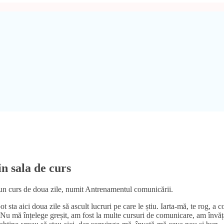
n sala de curs
e: un curs de doua zile, numit Antrenamentul comunicării.
 sta aici doua zile să ascult lucruri pe care le știu. Iarta-mă, te rog, a c
 Nu mă înțelege greșit, am fost la multe cursuri de comunicare, am învăț