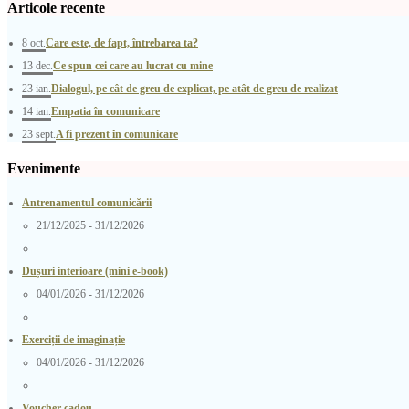
Articole recente
8 oct.
Care este, de fapt, întrebarea ta?
13 dec.
Ce spun cei care au lucrat cu mine
23 ian.
Dialogul, pe cât de greu de explicat, pe atât de greu de realizat
14 ian.
Empatia în comunicare
23 sept.
A fi prezent în comunicare
Evenimente
Antrenamentul comunicării
21/12/2025 - 31/12/2026
Dușuri interioare (mini e-book)
04/01/2026 - 31/12/2026
Exerciții de imaginație
04/01/2026 - 31/12/2026
Voucher cadou