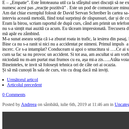
E – „Empatie”. Este întoteauna util ca la sfârşitul unei discuţii să ne
numesc acest pas „reacție pozitivă” . Este un pod de comunicare minu
Am dat chiar exemplul folosit de David Servan Schreiber în cartea sa-int
interviu această metodă, fiind total surprinși de răspunsuri, dar și de 
Eram la birou, scriam raportul de după curs, când am primit un telefon.
nu s-a simțit mai auzită ca acum. Eu tăceam impresionată. Trecusera doa
mă apăr eu zâmbind.
M-a sunat aseara soția că i-a zburat roata in trafic, la iesirea din pasa
Bine ca nu s-a ranit si nici nu a accidentat pe nimeni. Primul impuls a 
incerc. Ce s-a intamplat? Conduceam si apoi o smucitura si ….Ce ai simt
cum sa fac sa nu provoc un accident. Si tot asa, am ascultat si am vorbi
niciodată nu m-am purtat mai frumos cu ea, așa mi-a zis…..Atâta voiam 
Bineinteles, te invit să folosești tehnica ori de câte ori ai ocazia.
Și să mă cunoști în sala de curs, vin cu drag dacă mă inviți.
Următorul articol
Articolul precedent
0 Comments
Posted by
Andreea
on sâmbătă, iulie 6th, 2019 at 11:46 am in
Uncateg