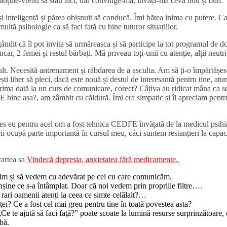
bține-vreau să stau aici, dar convinge-mă, învață-mă ceva nou și bun.
 inteligență și părea obișnuit să conducă. Îmi bătea inima cu putere. Ca tr
multă psihologie ca să faci față cu bine tuturor situațiilor.
dit că îl pot invita să urmăreasca și să participe la tot programul de do
, 2 femei și restul bărbați. Mă priveau toți-unii cu atenție, alții neutri,
ult. Necesită antrenament și răbdarea de a asculta. Am să ți-o împărtășe
ti liber să pleci, dacă este nouă și destul de interesantă pentru tine, atu
 prima dată la un curs de comunicare, corect? Câțiva au ridicat mâna ca s
. E bine așa?, am zâmbit cu căldură. Îmi era simpatic și îl apreciam pentru
les eu pentru acel om a fost tehnica CEDFE învățată de la medicul psihi
i ocupă parte importantă în cursul meu, căci suntem restanțieri la capaci
cartea sa
Vindecă depresia, anxietatea fără medicamente.
auzim și să vedem cu adevărat pe cei cu care comunicăm.
șine ce s-a întâmplat. Doar că noi vedem prin propriile filtre….
 rari oamenii atenți la ceea ce simte celălalt?…
ţei? Ce a fost cel mai greu pentru tine în toată povestea asta?
Ce te ajută să faci faţă?” poate scoate la lumină resurse surprinzătoare, 
abă.