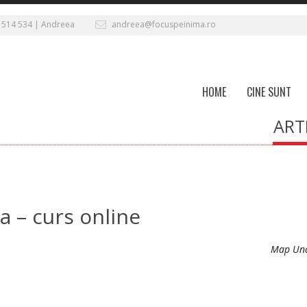
 514 534 | Andreea
andreea@focuspeinima.ro
HOME
CINE SUNT
ART
 – curs online
Map Una