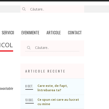
SERVICII
EVENIMENTE
ARTICOLE
CONTACT
ICOL
ARTICOLE RECENTE
Care este, de fapt,
8 OCT.
vailable
întrebarea ta?
Ce spun cei care au lucrat
13 DEC.
cu mine