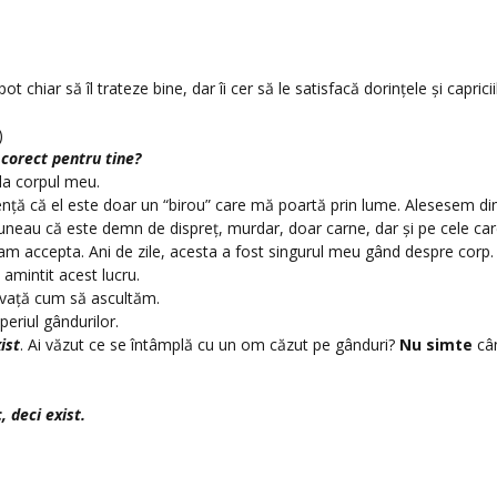
 chiar să îl trateze bine, dar îi cer să le satisfacă dorințele și capriciil
)
 corect pentru tine?
la corpul meu.
nță că el este doar un “birou”
care mă poartă prin lume. Alesesem di
uneau că este demn de dispreț, murdar, doar carne, dar și pe cele care
am accepta. Ani de zile, acesta a fost singurul meu gând despre corp.
amintit acest lucru.
nvață cum să ascultăm.
eriul gândurilor.
ist
. Ai văzut ce se întâmplă cu un om căzut pe gânduri?
Nu simte
câ
, deci exist.