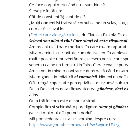
Ce face corpul meu când eu….sunt bine ?
Servește în tăcere….
Cât de conștient(ă) sunt de el?
„Mulți oameni îsi tratează corpul ca pe un sclav, sau, pot
cum ar fi sclavul lor. „
(
Femei care aleargă cu lupii
, dr. Clarissa Pinkola Estes
Sclavul sau aliatul tău? Care
simți
că este răspunsul
Am recapitulat toate modurile în care m-am raportat 
Mi-am amintit cu claritate cum decisesem în adolesce
multe posibile reprezentări-respisesem vocile care sp
venerau ca pe un templu. Un “birou” era ceva ce pute
Am simțit în mine o contracție dureroasă când mi-am 
M-am gandit imediat că
el comunică
. Nimeni nu ne î
O întreagă capacitate perceptivă este ascunsă sub imp
De la Descartes ne-a rămas zicerea:
gândesc, deci ex
atins.
Ori a trăi în corp este despre a simți…
Completăm și schimbăm paradigma:
simt și gândesc
(vei citi mai multe în primul modul)
Mă poți vedea/asculta aici vorbind despre curs:
https://www.youtube.com/watch?v=6wprm1F-trg