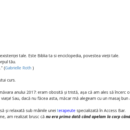
xistenței tale. Este Biblia ta si enciclopedia, povestea vieții tale.
orpul tău.
” (
Gabrielle Roth
)
tui curs.
măvara anului 2017: eram obosită și tristă, așa că am ales să încerc o
e viața! Sau, dacă nu făcea asta, măcar mă alegeam cu un masaj bun 
să și relaxată sub mâinile unei
t
erapeute
specializată în Access Bar.
e, am realizat brusc că
nu era prima dată când apelam la corp cân