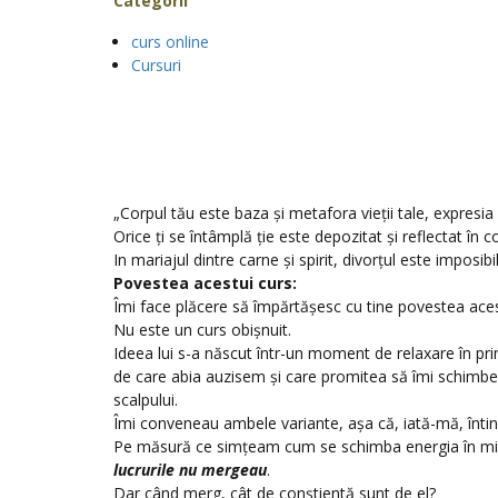
Categorii
curs online
Cursuri
„Corpul tău este baza și metafora vieții tale, expresia e
Orice ți se întâmplă ție este depozitat și reflectat în c
In mariajul dintre carne și spirit, divorțul este imposibil.
Povestea acestui curs:
Îmi face plăcere să împărtășesc cu tine povestea aces
Nu este un curs obișnuit.
Ideea lui s-a născut într-un moment de relaxare în pri
de care abia auzisem și care promitea să îmi schimb
scalpului.
Îmi conveneau ambele variante, așa că, iată-mă, întin
Pe măsură ce simțeam cum se schimba energia în min
lucrurile nu mergeau
.
Dar când merg, cât de conștientă sunt de el?