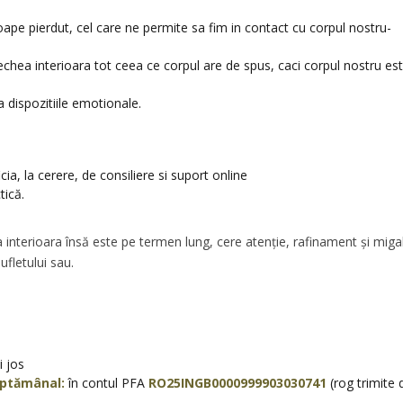
ape pierdut, cel care ne permite sa fim in contact cu corpul nostru-
hea interioara tot ceea ce corpul are de spus, caci corpul nostru es
 dispozitiile emotionale.
a, la cerere, de consiliere si suport online
tică.
nterioara însă este pe termen lung, cere atenție, rafinament și migal
ufletului sau.
i jos
ăptămânal:
în contul PFA
RO25INGB0000999903030741
(rog trimite 