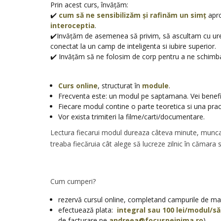
Prin acest curs, învățăm:
✔️
cum să ne sensibilizăm și rafinăm un simț
apro
interoceptia
.
✔️Invățăm de asemenea să privim, să ascultam cu urec
conectat la un camp de inteligenta si iubire superior.
✔️ Invățăm să ne folosim de corp pentru a ne schimba
Curs online
, structurat în
module
.
Frecventa este: un modul pe saptamana. Vei benefici
Fiecare modul contine o parte teoretica si una prac
Vor exista trimiteri la filme/carti/documentare.
Lectura fiecarui modul dureaza câteva minute, munca i
treaba fiecăruia cât alege să lucreze zilnic în cămara s
Cum cumperi?
rezervă cursul online, completand campurile de ma
efectuează plata:
integral sau 100 lei/modul/s
de facturare pe
andreea@focuspeinima.ro
)