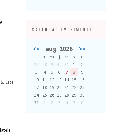
te
CALENDAR EVENIMENTE
<<
aug. 2026
>>
l
m
m
j
v
s
d
27
28
29
30
31
1
2
3
4
5
6
7
8
9
10
11
12
13
14
15
16
ă. Este
17
18
19
20
21
22
23
24
25
26
27
28
29
30
31
1
2
3
4
5
6
datele