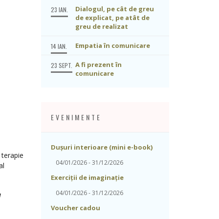
Dialogul, pe cât de greu
23 IAN.
de explicat, pe atât de
greu de realizat
Empatia în comunicare
14 IAN.
A fi prezent în
23 SEPT.
comunicare
EVENIMENTE
Dușuri interioare (mini e-book)
 terapie
04/01/2026 - 31/12/2026
al
Exerciții de imaginație
04/01/2026 - 31/12/2026
d
Voucher cadou