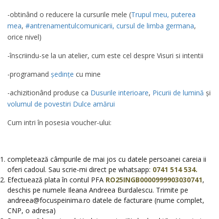
-obtinând o reducere la cursurile mele (
Trupul meu, puterea
mea
,
#antrenamentulcomunicarii,
cursul de limba germana
,
orice nivel)
-înscriindu-se la un atelier, cum este cel despre Visuri si intentii
-programand
ședințe
cu mine
-achizitionând produse ca
Dusurile interioare
,
Picurii de lumină
și
volumul de povestiri Dulce amărui
Cum intri în posesia voucher-ului:
completează câmpurile de mai jos cu datele persoanei careia ii
oferi cadoul. Sau scrie-mi direct pe whatsapp:
0741 514 534.
Efectuează plata în contul PFA
RO25INGB0000999903030741
,
deschis pe numele Ileana Andreea Burdalescu. Trimite pe
andreea@focuspeinima.ro datele de facturare (nume complet,
CNP, o adresa)