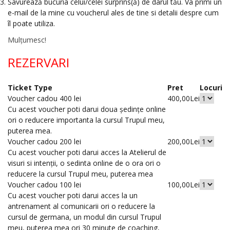
Savurează bucuria celui/celei surprins(ă) de darul tău. Va primi un
e-mail de la mine cu voucherul ales de tine si detalii despre cum
îl poate utiliza.
Mulțumesc!
REZERVARI
Ticket Type
Pret
Locuri
Voucher cadou 400 lei
400,00Lei
Cu acest voucher poti darui doua ședințe online
ori o reducere importanta la cursul Trupul meu,
puterea mea.
Voucher cadou 200 lei
200,00Lei
Cu acest voucher poti darui acces la Atelierul de
visuri si intenții, o sedinta online de o ora ori o
reducere la cursul Trupul meu, puterea mea
Voucher cadou 100 lei
100,00Lei
Cu acest voucher poti darui acces la un
antrenament al comunicarii ori o reducere la
cursul de germana, un modul din cursul Trupul
meu, puterea mea ori 30 minute de coaching,