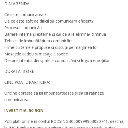
DIN AGENDA:
Ce este comunicarea ?
De ce este atât de dificil să comunicăm eficient?
Procesul comunicării
Bariere interne şi externe şi căi de a le elimina/ diminua
Tehnici de îmbunătăţirea comunicării
Filme cu temele propuse şi discuţii pe marginea lor
Mesajele cadou şi mesajele toxice
Despre intenția din spatele comunicării și logica emoțiilor
DURATA: 3 ORE
CINE POATE PARTICIPA:
Oricine doreste sa isi imbunatateasca si sa isi rafineze
comunicarea.
INVESTITIA: 50 RON
Poti plati online in contul RO25INGB0000999903030741, deschis
la ING Bank pe numele Andreea Burdalescu sau cash in ziua