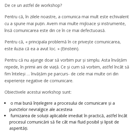
De ce un astfel de workshop?
Pentru că, în zilele noastre, a comunica mai mult este echivalent
cu a spune mai puţin. Avem mai multe mijloace şi instrumente,
însă comunicarea este din ce în ce mai defectuoasă.
Pentru că, « principala problemă în ce priveşte comunicarea,
este iluzia că ea a avut loc. » (Einstein).
Pentru că nu ajunge doar să vorbim pur şi simplu. Asta învăţăm
repede, în primii ani de viață. Ce şi cum să vorbim, astfel încât să
fim înteleşi … învăţăm pe parcurs- de cele mai multe ori din
experienţe negative de comunicare.
Obiectivele acestui workshop sunt:
o mai bună înţelegere a procesului de comunicare şi a
punctelor nevralgice ale acesteia
furnizarea de soluţii aplicabile imediat în practică, astfel încât
procesul comunicării să fie cât mai fluid posibil şi lipsit de
asperităţi.