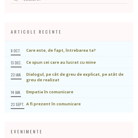
ARTICOLE RECENTE
Care este, de fapt, întrebarea ta?
8 OCT.
Ce spun cei care au lucrat cu mine
13 DEC.
Dialogul, pe cât de greu de explicat, pe atât de
23 IAN.
greu de realizat
Empatia în comunicare
14 IAN.
A fi prezent în comunicare
23 SEPT.
EVENIMENTE