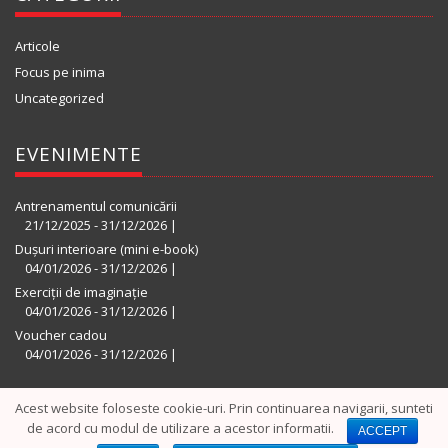
Articole
Focus pe inima
Uncategorized
EVENIMENTE
Antrenamentul comunicării
21/12/2025 - 31/12/2026 |
Dușuri interioare (mini e-book)
04/01/2026 - 31/12/2026 |
Exerciții de imaginație
04/01/2026 - 31/12/2026 |
Voucher cadou
04/01/2026 - 31/12/2026 |
Acest website foloseste cookie-uri. Prin continuarea navigarii, sunteti
© 2016 Focus pe Inima | Powered by
TVD
|
Politica de utilizare
de acord cu modul de utilizare a acestor informatii.
ACCEPT
Cookie-uri