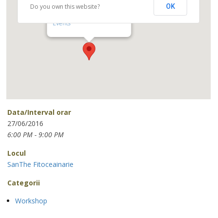
Do you own this website?
OK
SanThe Fitoceainarie
Str Lipscani nr 104 - Bucuresti
Events
Data/Interval orar
27/06/2016
6:00 PM - 9:00 PM
Locul
SanThe Fitoceainarie
Categorii
Workshop